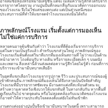
อาจลืมชื่อห้องหรือหมายเลขชั้น แต่จะไม่ลืมความรู้สึกที่ได้รับจาก
บรรยากาศโดยรวม งานปูนปั้นที่กลมกลืนกับแนวคิดการออกแบบ
ของโรงแรม จึงไม่ใช่แค่ของตกแต่ง แต่เป็นส่วนหนึ่งของ
ประสบการณ์ที่ทำให้แขกจดจำโรงแรมแห่งนั้นได้จริง
ภาพลักษณ์โรงแรม เริ่มตั้งแต่การมองเห็น
ไม่ใช่แค่การบริการ
หลายคนอาจคุ้นชินกับคำว่า โรงแรมที่ดีต้องเริ่มจากการบริการ
แต่ในความเป็นจริงแล้ว สำหรับแขกส่วนใหญ่ ภาพลักษณ์ของ
โรงแรมเริ่มต้นตั้งแต่วินาทีแรกที่มองเห็นสถานที่ ไม่ว่าจะเป็นด้าน
หน้าอาคาร โถงต้อนรับ ทางเดิน หรือรายละเอียดเล็ก ๆ บนผนัง
และเพดาน สิ่งเหล่านี้ล้วนส่งผลต่อความรู้สึกโดยไม่รู้ตัว ก่อนที่การ
บริการจะเข้ามามีบทบาทเสียอีก
ในยุคที่แขกเลือกโรงแรมจากรูปภาพ รีวิว และประสบการณ์ของผู้
เข้าพักคนอื่น ภาพลักษณ์ที่มองเห็นได้จึงกลายเป็นปัจจัยสำคัญ
โรงแรมที่มีบรรยากาศชัดเจน มีงานตกแต่งที่สะท้อนตัวตน จะ
สร้างความคาดหวังเชิงบวกให้แขกทันที ในทางกลับกัน หากพื้นที่
ดูเรียบเกินไป ขาดจุดเด่น หรือไม่สอดคล้องกับแนวคิดของโรงแรม
ก็อาจทำให้ความประทับใจลดลงตั้งแต่ยังไม่ทันเข้าพัก
งานตกแต่งอย่างปูนปั้นจึงเข้ามามีบทบาทในจุดนี้ เพราะสามารถ