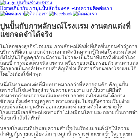
Home
เกี่ยวกับเรา
ปูนปั้นสัตว์มงคล
บทความ
ติดต่อเรา
ปูนปั้นกับภาพลักษณ์โรงแรม งานตกแต่งที่
แขกจดจำได้จริง
ในโลกของธุรกิจโรงแรม ภาพลักษณ์คือสิ่งที่เกิดขึ้นก่อนคำว่าการ
บริการที่ดีเสมอ แขกจำนวนมากตัดสินความรู้สึกต่อโรงแรมตั้งแต่
ยังไม่ทันได้พูดคุยกับพนักงาน ไม่ว่าจะเป็นวินาทีแรกที่เดินเข้าโถง
ล็อบบี้ การมองเห็นผนัง เพดาน หรือรายละเอียดรอบตัว งานตกแต่ง
จึงกลายเป็นองค์ประกอบสำคัญที่ช่วยสื่อสารตัวตนของโรงแรมได้
โดยไม่ต้องใช้คำพูด
หนึ่งในงานตกแต่งที่มีบทบาทมากกว่าที่หลายคนคิด คือปูนปั้น
เพราะไม่ใช่แค่วัสดุสำหรับความสวยงาม แต่เป็นงานฝีมือที่
สามารถกำหนดอารมณ์และบรรยากาศของโรงแรมได้อย่าง
ชัดเจน ตั้งแต่ความหรูหรา ความอบอุ่น ไปจนถึงความเรียบง่าย
แบบมีรสนิยม ปูนปั้นที่ออกแบบและทำอย่างตั้งใจ จะช่วยให้
โรงแรมมีเอกลักษณ์เฉพาะตัว ไม่เหมือนใคร และกลายเป็นภาพจำ
ที่แขกนึกถึงได้ทันที
หลายโรงแรมที่ประสบความสำเร็จในเรื่องแบรนด์ มักให้ความ
สำคัญกับรายละเอียดเล็ก ๆ เหล่านี้ เพราะพวกเขาเข้าใจว่า แขก