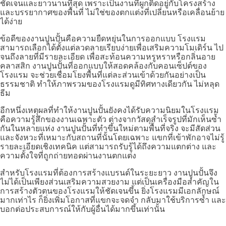
ชัดเจนและยาวนานที่สุด เพราะเป็นงานที่ผูกติดอยู่กับโครงสร้าง
และบรรยากาศของพื้นที่ ไม่ใช่ของตกแต่งที่เปลี่ยนหรือเคลื่อนย้าย
ได้ง่าย
ข้อดีของงานปูนปั้นคือความยืดหยุ่นในการออกแบบ โรงแรม
สามารถเลือกได้ตั้งแต่ลวดลายเรียบง่ายเพื่อเสริมความโมเดิร์น ไป
จนถึงลายที่มีรายละเอียด เพื่อสะท้อนความหรูหราหรือกลิ่นอาย
คลาสสิก งานปูนปั้นที่ออกแบบให้สอดคล้องกับคอนเซ็ปต์ของ
โรงแรม จะช่วยเชื่อมโยงพื้นที่แต่ละส่วนเข้าด้วยกันอย่างเป็น
ธรรมชาติ ทำให้ภาพรวมของโรงแรมดูมีทิศทางเดียวกัน ไม่หลุด
ธีม
อีกหนึ่งเหตุผลที่ทำให้งานปูนปั้นยังคงได้รับความนิยมในโรงแรม
คือความรู้สึกของงานเฉพาะตัว ต่างจากวัสดุสำเร็จรูปที่มักเห็นซ้ำ
กันในหลายแห่ง งานปูนปั้นที่ทำขึ้นใหม่ตามพื้นที่จริง จะมีสัดส่วน
และจังหวะที่เหมาะกับสถานที่นั้นโดยเฉพาะ แขกที่เข้าพักอาจไม่รู้
รายละเอียดเชิงเทคนิค แต่สามารถรับรู้ได้ถึงความแตกต่าง และ
ความตั้งใจที่ถูกถ่ายทอดผ่านงานตกแต่ง
สำหรับโรงแรมที่ต้องการสร้างแบรนด์ในระยะยาว งานปูนปั้นจึง
ไม่ได้เป็นเพียงส่วนเสริมความสวยงาม แต่เป็นเครื่องมือสำคัญใน
การสร้างตัวตนของโรงแรมให้ชัดเจนขึ้น ยิ่งโรงแรมมีเอกลักษณ์
มากเท่าไร ก็ยิ่งเพิ่มโอกาสที่แขกจะจดจำ กลับมาใช้บริการซ้ำ และ
บอกต่อประสบการณ์ให้กับผู้อื่นได้มากขึ้นเท่านั้น