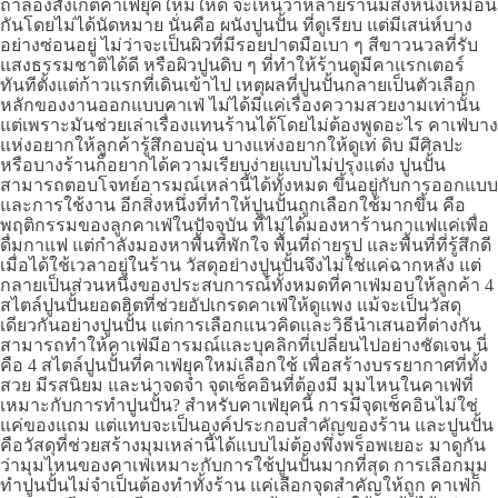
ถ้าลองสังเกตคาเฟ่ยุคใหม่ให้ดี จะเห็นว่าหลายร้านมีสิ่งหนึ่งเหมือน
กันโดยไม่ได้นัดหมาย นั่นคือ ผนังปูนปั้น ที่ดูเรียบ แต่มีเสน่ห์บาง
อย่างซ่อนอยู่ ไม่ว่าจะเป็นผิวที่มีรอยปาดมือเบา ๆ สีขาวนวลที่รับ
แสงธรรมชาติได้ดี หรือผิวปูนดิบ ๆ ที่ทำให้ร้านดูมีคาแรกเตอร์
ทันทีตั้งแต่ก้าวแรกที่เดินเข้าไป เหตุผลที่ปูนปั้นกลายเป็นตัวเลือก
หลักของงานออกแบบคาเฟ่ ไม่ได้มีแค่เรื่องความสวยงามเท่านั้น
แต่เพราะมันช่วยเล่าเรื่องแทนร้านได้โดยไม่ต้องพูดอะไร คาเฟ่บาง
แห่งอยากให้ลูกค้ารู้สึกอบอุ่น บางแห่งอยากให้ดูเท่ ดิบ มีศิลปะ
หรือบางร้านก็อยากได้ความเรียบง่ายแบบไม่ปรุงแต่ง ปูนปั้น
สามารถตอบโจทย์อารมณ์เหล่านี้ได้ทั้งหมด ขึ้นอยู่กับการออกแบบ
และการใช้งาน อีกสิ่งหนึ่งที่ทำให้ปูนปั้นถูกเลือกใช้มากขึ้น คือ
พฤติกรรมของลูกคาเฟ่ในปัจจุบัน ที่ไม่ได้มองหาร้านกาแฟแค่เพื่อ
ดื่มกาแฟ แต่กำลังมองหาพื้นที่พักใจ พื้นที่ถ่ายรูป และพื้นที่ที่รู้สึกดี
เมื่อได้ใช้เวลาอยู่ในร้าน วัสดุอย่างปูนปั้นจึงไม่ใช่แค่ฉากหลัง แต่
กลายเป็นส่วนหนึ่งของประสบการณ์ทั้งหมดที่คาเฟ่มอบให้ลูกค้า 4
สไตล์ปูนปั้นยอดฮิตที่ช่วยอัปเกรดคาเฟ่ให้ดูแพง แม้จะเป็นวัสดุ
เดียวกันอย่างปูนปั้น แต่การเลือกแนวคิดและวิธีนำเสนอที่ต่างกัน
สามารถทำให้คาเฟ่มีอารมณ์และบุคลิกที่เปลี่ยนไปอย่างชัดเจน นี่
คือ 4 สไตล์ปูนปั้นที่คาเฟ่ยุคใหม่เลือกใช้ เพื่อสร้างบรรยากาศที่ทั้ง
สวย มีรสนิยม และน่าจดจำ จุดเช็คอินที่ต้องมี มุมไหนในคาเฟ่ที่
เหมาะกับการทำปูนปั้น? สำหรับคาเฟ่ยุคนี้ การมีจุดเช็คอินไม่ใช่
แค่ของแถม แต่แทบจะเป็นองค์ประกอบสำคัญของร้าน และปูนปั้น
คือวัสดุที่ช่วยสร้างมุมเหล่านี้ได้แบบไม่ต้องพึ่งพร็อพเยอะ มาดูกัน
ว่ามุมไหนของคาเฟ่เหมาะกับการใช้ปูนปั้นมากที่สุด การเลือกมุม
ทำปูนปั้นไม่จำเป็นต้องทำทั้งร้าน แค่เลือกจุดสำคัญให้ถูก คาเฟ่ก็