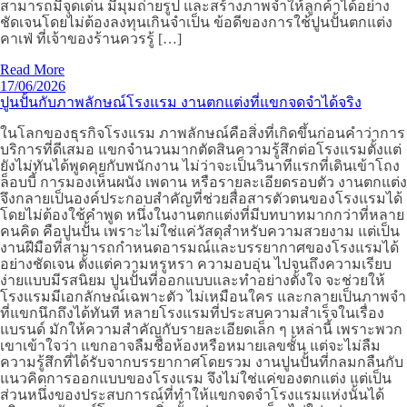
สามารถมีจุดเด่น มีมุมถ่ายรูป และสร้างภาพจำให้ลูกค้าได้อย่าง
ชัดเจนโดยไม่ต้องลงทุนเกินจำเป็น ข้อดีของการใช้ปูนปั้นตกแต่ง
คาเฟ่ ที่เจ้าของร้านควรรู้ […]
Read More
17/06/2026
ปูนปั้นกับภาพลักษณ์โรงแรม งานตกแต่งที่แขกจดจำได้จริง
ในโลกของธุรกิจโรงแรม ภาพลักษณ์คือสิ่งที่เกิดขึ้นก่อนคำว่าการ
บริการที่ดีเสมอ แขกจำนวนมากตัดสินความรู้สึกต่อโรงแรมตั้งแต่
ยังไม่ทันได้พูดคุยกับพนักงาน ไม่ว่าจะเป็นวินาทีแรกที่เดินเข้าโถง
ล็อบบี้ การมองเห็นผนัง เพดาน หรือรายละเอียดรอบตัว งานตกแต่ง
จึงกลายเป็นองค์ประกอบสำคัญที่ช่วยสื่อสารตัวตนของโรงแรมได้
โดยไม่ต้องใช้คำพูด หนึ่งในงานตกแต่งที่มีบทบาทมากกว่าที่หลาย
คนคิด คือปูนปั้น เพราะไม่ใช่แค่วัสดุสำหรับความสวยงาม แต่เป็น
งานฝีมือที่สามารถกำหนดอารมณ์และบรรยากาศของโรงแรมได้
อย่างชัดเจน ตั้งแต่ความหรูหรา ความอบอุ่น ไปจนถึงความเรียบ
ง่ายแบบมีรสนิยม ปูนปั้นที่ออกแบบและทำอย่างตั้งใจ จะช่วยให้
โรงแรมมีเอกลักษณ์เฉพาะตัว ไม่เหมือนใคร และกลายเป็นภาพจำ
ที่แขกนึกถึงได้ทันที หลายโรงแรมที่ประสบความสำเร็จในเรื่อง
แบรนด์ มักให้ความสำคัญกับรายละเอียดเล็ก ๆ เหล่านี้ เพราะพวก
เขาเข้าใจว่า แขกอาจลืมชื่อห้องหรือหมายเลขชั้น แต่จะไม่ลืม
ความรู้สึกที่ได้รับจากบรรยากาศโดยรวม งานปูนปั้นที่กลมกลืนกับ
แนวคิดการออกแบบของโรงแรม จึงไม่ใช่แค่ของตกแต่ง แต่เป็น
ส่วนหนึ่งของประสบการณ์ที่ทำให้แขกจดจำโรงแรมแห่งนั้นได้