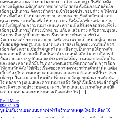
คงทนและความสง่างามในระยะยาว โดยเฉพาะรูปปั้นที่ต้องตั้ง
กลางแจ้งและเผชิญกับสภาพอากาศโดยตรง ดังนั้นก่อนตัดสินใจ
เลือกรูปปั้นถวาย จึงควรทำความเข้าใจองค์ประกอบต่าง ๆ ให้ครบ
ถ้วน ทั้งเรื่องเป้าหมายการถวาย ความหมายเชิงสัญลักษณ์ และ
คุณภาพของงานปั้น เพื่อให้การถวายครั้งนั้นไม่เพียงแค่สวยงาม
แต่ยังเปี่ยมด้วยความเหมาะสมและความเป็นสิริมงคลอย่างแท้จริง
เลือกรูปปั้นถวายให้ตรงเป้าหมาย แก้บน เสริมดวง หรือถวายบูรณะ
วัด การเลือกรูปปั้นถวายควรเริ่มจากการทำความเข้าใจ
วัตถุประสงค์ของการถวายอย่างชัดเจน เพราะเป้าหมายที่แตกต่าง
กันย่อมส่งผลต่อรูปแบบ ขนาด และรายละเอียดของงานปั้นที่ควร
เลือก ดังนี้ ความเชื่อสำคัญแค่ไหน? เลือกรูปปั้นถวายให้ถูกหลัก
ตามสถานที่ ความเชื่อถือเป็นองค์ประกอบสำคัญในการเลือกรูป
ปั้นถวาย เพราะรูปปั้นแต่ละประเภทไม่ได้มีความหมายเหมือนกัน
และแต่ละสถานที่ก็มีบริบททางวัฒนธรรมที่แตกต่างกัน การเลือก
ให้ถูกหลักจึงไม่ใช่เพียงเรื่องของความศรัทธาส่วนตัวเท่านั้น แต่ยัง
เกี่ยวข้องกับความเหมาะสมและความเคารพต่อสถานที่นั้น ๆ ด้วย
เลือกรูปปั้นถวายแบบไหนดี? เปรียบเทียบวัสดุยอดนิยมก่อนตัดสิน
ใจ นอกจากรูปแบบและความหมายแล้ว วัสดุก็เป็นอีกปัจจัยสำคัญที่
ควรพิจารณาอย่างรอบคอบ เพราะวัสดุแต่ละประเภทมีคุณสมบัติ
ความทนทาน และงบประมาณที่แตกต่างกัน […]
Read More
09/07/2026
ปูนปั้นกับงานออกแบบคาเฟ่ ทำไมร้านกาแฟยุคใหม่ถึงเลือกใช้