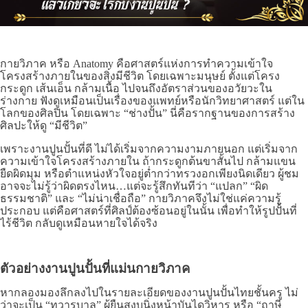
กายวิภาค หรือ Anatomy คือศาสตร์แห่งการทำความเข้าใจ
โครงสร้างภายในของสิ่งมีชีวิต โดยเฉพาะมนุษย์ ตั้งแต่โครง
กระดูก เส้นเอ็น กล้ามเนื้อ ไปจนถึงอัตราส่วนของอวัยวะใน
ร่างกาย ฟังดูเหมือนเป็นเรื่องของแพทย์หรือนักวิทยาศาสตร์ แต่ใน
โลกของศิลปิน โดยเฉพาะ “ช่างปั้น” นี่คือรากฐานของการสร้าง
ศิลปะให้ดู “มีชีวิต”
เพราะงานปูนปั้นที่ดี ไม่ได้เริ่มจากความงามภายนอก แต่เริ่มจาก
ความเข้าใจโครงสร้างภายใน ถ้ากระดูกต้นขาสั้นไป กล้ามแขน
ยืดผิดมุม หรือตำแหน่งหัวใจอยู่ต่ำกว่าทรวงอกเพียงนิดเดียว ผู้ชม
อาจจะไม่รู้ว่าผิดตรงไหน…แต่จะรู้สึกทันทีว่า “แปลก” “ผิด
ธรรมชาติ” และ “ไม่น่าเชื่อถือ” กายวิภาคจึงไม่ใช่แค่ความรู้
ประกอบ แต่คือศาสตร์ที่ศิลป์ต้องซ้อนอยู่ในนั้น เพื่อทำให้รูปปั้นที่
ไร้ชีวิต กลับดูเหมือนหายใจได้จริง
ตัวอย่างงานปูนปั้นที่แม่นกายวิภาค
หากลองมองลึกลงไปในรายละเอียดของงานปูนปั้นไทยชั้นครู ไม่
ว่าจะเป็น “ทวารบาล” ผู้ยืนสงบนิ่งหน้าบันไดวิหาร หรือ “ฤาษี