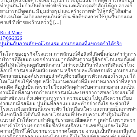
ว่ามุมไหนของคาเฟ่เหมาะกับการใช้ปูนปั้นมากที่สุด การเลือกมุม
ทำปูนปั้นไม่จำเป็นต้องทำทั้งร้าน แค่เลือกจุดสำคัญให้ถูก คาเฟ่ก็
สามารถมีจุดเด่น มีมุมถ่ายรูป และสร้างภาพจำให้ลูกค้าได้อย่าง
ชัดเจนโดยไม่ต้องลงทุนเกินจำเป็น ข้อดีของการใช้ปูนปั้นตกแต่ง
คาเฟ่ ที่เจ้าของร้านควรรู้ […]
Read More
17/06/2026
ปูนปั้นกับภาพลักษณ์โรงแรม งานตกแต่งที่แขกจดจำได้จริง
ในโลกของธุรกิจโรงแรม ภาพลักษณ์คือสิ่งที่เกิดขึ้นก่อนคำว่าการ
บริการที่ดีเสมอ แขกจำนวนมากตัดสินความรู้สึกต่อโรงแรมตั้งแต่
ยังไม่ทันได้พูดคุยกับพนักงาน ไม่ว่าจะเป็นวินาทีแรกที่เดินเข้าโถง
ล็อบบี้ การมองเห็นผนัง เพดาน หรือรายละเอียดรอบตัว งานตกแต่ง
จึงกลายเป็นองค์ประกอบสำคัญที่ช่วยสื่อสารตัวตนของโรงแรมได้
โดยไม่ต้องใช้คำพูด หนึ่งในงานตกแต่งที่มีบทบาทมากกว่าที่หลาย
คนคิด คือปูนปั้น เพราะไม่ใช่แค่วัสดุสำหรับความสวยงาม แต่เป็น
งานฝีมือที่สามารถกำหนดอารมณ์และบรรยากาศของโรงแรมได้
อย่างชัดเจน ตั้งแต่ความหรูหรา ความอบอุ่น ไปจนถึงความเรียบ
ง่ายแบบมีรสนิยม ปูนปั้นที่ออกแบบและทำอย่างตั้งใจ จะช่วยให้
โรงแรมมีเอกลักษณ์เฉพาะตัว ไม่เหมือนใคร และกลายเป็นภาพจำ
ที่แขกนึกถึงได้ทันที หลายโรงแรมที่ประสบความสำเร็จในเรื่อง
แบรนด์ มักให้ความสำคัญกับรายละเอียดเล็ก ๆ เหล่านี้ เพราะพวก
เขาเข้าใจว่า แขกอาจลืมชื่อห้องหรือหมายเลขชั้น แต่จะไม่ลืม
ความรู้สึกที่ได้รับจากบรรยากาศโดยรวม งานปูนปั้นที่กลมกลืนกับ
แนวคิดการออกแบบของโรงแรม จึงไม่ใช่แค่ของตกแต่ง แต่เป็น