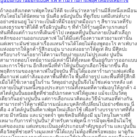
ปูนปั้นกับงานออกแบบคาเฟ่ ทำไมร้านกาแฟยุคใหม่ถึงเลือกใช้
ถ้าลองสังเกตคาเฟ่ยุคใหม่ให้ดี จะเห็นว่าหลายร้านมีสิ่งหนึ่งเหมือน
กันโดยไม่ได้นัดหมาย นั่นคือ ผนังปูนปั้น ที่ดูเรียบ แต่มีเสน่ห์บาง
อย่างซ่อนอยู่ ไม่ว่าจะเป็นผิวที่มีรอยปาดมือเบา ๆ สีขาวนวลที่รับ
แสงธรรมชาติได้ดี หรือผิวปูนดิบ ๆ ที่ทำให้ร้านดูมีคาแรกเตอร์
ทันทีตั้งแต่ก้าวแรกที่เดินเข้าไป เหตุผลที่ปูนปั้นกลายเป็นตัวเลือก
หลักของงานออกแบบคาเฟ่ ไม่ได้มีแค่เรื่องความสวยงามเท่านั้น
แต่เพราะมันช่วยเล่าเรื่องแทนร้านได้โดยไม่ต้องพูดอะไร คาเฟ่บาง
แห่งอยากให้ลูกค้ารู้สึกอบอุ่น บางแห่งอยากให้ดูเท่ ดิบ มีศิลปะ
หรือบางร้านก็อยากได้ความเรียบง่ายแบบไม่ปรุงแต่ง ปูนปั้น
สามารถตอบโจทย์อารมณ์เหล่านี้ได้ทั้งหมด ขึ้นอยู่กับการออกแบบ
และการใช้งาน อีกสิ่งหนึ่งที่ทำให้ปูนปั้นถูกเลือกใช้มากขึ้น คือ
พฤติกรรมของลูกคาเฟ่ในปัจจุบัน ที่ไม่ได้มองหาร้านกาแฟแค่เพื่อ
ดื่มกาแฟ แต่กำลังมองหาพื้นที่พักใจ พื้นที่ถ่ายรูป และพื้นที่ที่รู้สึกดี
เมื่อได้ใช้เวลาอยู่ในร้าน วัสดุอย่างปูนปั้นจึงไม่ใช่แค่ฉากหลัง แต่
กลายเป็นส่วนหนึ่งของประสบการณ์ทั้งหมดที่คาเฟ่มอบให้ลูกค้า 4
สไตล์ปูนปั้นยอดฮิตที่ช่วยอัปเกรดคาเฟ่ให้ดูแพง แม้จะเป็นวัสดุ
เดียวกันอย่างปูนปั้น แต่การเลือกแนวคิดและวิธีนำเสนอที่ต่างกัน
สามารถทำให้คาเฟ่มีอารมณ์และบุคลิกที่เปลี่ยนไปอย่างชัดเจน นี่
คือ 4 สไตล์ปูนปั้นที่คาเฟ่ยุคใหม่เลือกใช้ เพื่อสร้างบรรยากาศที่ทั้ง
สวย มีรสนิยม และน่าจดจำ จุดเช็คอินที่ต้องมี มุมไหนในคาเฟ่ที่
เหมาะกับการทำปูนปั้น? สำหรับคาเฟ่ยุคนี้ การมีจุดเช็คอินไม่ใช่
แค่ของแถม แต่แทบจะเป็นองค์ประกอบสำคัญของร้าน และปูนปั้น
คือวัสดุที่ช่วยสร้างมุมเหล่านี้ได้แบบไม่ต้องพึ่งพร็อพเยอะ มาดูกัน