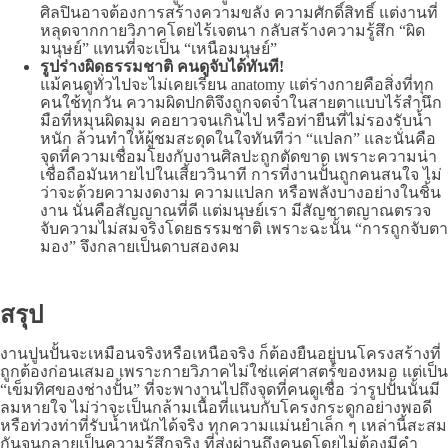
ศิลปินอาจต้องการสร้างความขลัง ความศักดิ์สิทธิ์ แต่งานที่
หลุดจากกายวิภาคโดยไร้เจตนา กลับสร้างความรู้สึก “ผิด
มนุษย์” แทนที่จะเป็น “เหนือมนุษย์”
รูปร่างผิดธรรมชาติ คนดูจับได้ทันที!
แม้คนดูทั่วไปจะไม่เคยเรียน anatomy แต่ร่างกายคือสิ่งที่ทุก
คนใช้ทุกวัน ความผิดปกติจึงถูกจดจำในสายตาแบบไร้สำนึก
มือที่หมุนผิดมุม คอยาวจนเกินไป หรือท่ายืนที่ไม่รองรับน้ำ
หนัก ล้วนทำให้ผู้ชมสะดุดในใจทันทีว่า “แปลก” และนั่นคือ
จุดที่ความเชื่อมโยงกับงานศิลปะถูกตัดขาด เพราะความน่า
เชื่อถือมันหายไปในเสี้ยววินาที การที่งานปั้นถูกคนสนใจ ไม่
ว่าจะด้วยความงดงาม ความแปลก หรือพลังบางอย่างในชิ้น
งาน นั่นคือสัญญาณที่ดี แต่มนุษย์เรา มีสัญชาตญาณตรวจ
จับความไม่สมจริงโดยธรรมชาติ เพราะฉะนั้น “การถูกจับตา
มอง” จึงกลายเป็นดาบสองคม
สรุป
งานปูนปั้นจะเหมือนจริงหรือเหนือจริง ก็ต้องยืนอยู่บนโครงสร้างที่
ถูกต้องก่อนเสมอ เพราะกายวิภาคไม่ใช่แค่ศาสตร์ของหมอ แต่เป็น
“เข็มทิศของช่างปั้น” ที่จะพางานไปถึงจุดที่คนดูเชื่อ ว่ารูปปั้นนั้นมี
ลมหายใจ ไม่ว่าจะเป็นกล้ามเนื้อที่แนบกับโครงกระดูกอย่างพอดี
หรือท่วงท่าที่รับน้ำหนักได้จริง ทุกความแม่นยำเล็ก ๆ เหล่านี้สะสม
กันจนกลายเป็นความรู้สึกจริง ที่ส่งผ่านถึงคนดูโดยไม่ต้องมีคำ