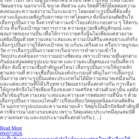
อาจทำให้ภาพรวมดูไม่กลมกลืน หรือขาดความเหมาะสมในเชิง
วัฒนธรรม นอกจากนี้ ขนาด สัดส่วน และวัสดุที่ใช้ก็มีผลต่อความ
คงทนและความสง่างามในระยะยาว โดยเฉพาะรูปปั้นที่ต้องตั้ง
กลางแจ้งและเผชิญกับสภาพอากาศโดยตรง ดังนั้นก่อนตัดสินใจ
เลือกรูปปั้นถวาย จึงควรทำความเข้าใจองค์ประกอบต่าง ๆ ให้ครบ
ถ้วน ทั้งเรื่องเป้าหมายการถวาย ความหมายเชิงสัญลักษณ์ และ
คุณภาพของงานปั้น เพื่อให้การถวายครั้งนั้นไม่เพียงแค่สวยงาม
แต่ยังเปี่ยมด้วยความเหมาะสมและความเป็นสิริมงคลอย่างแท้จริง
เลือกรูปปั้นถวายให้ตรงเป้าหมาย แก้บน เสริมดวง หรือถวายบูรณะ
วัด การเลือกรูปปั้นถวายควรเริ่มจากการทำความเข้าใจ
วัตถุประสงค์ของการถวายอย่างชัดเจน เพราะเป้าหมายที่แตกต่าง
กันย่อมส่งผลต่อรูปแบบ ขนาด และรายละเอียดของงานปั้นที่ควร
เลือก ดังนี้ ความเชื่อสำคัญแค่ไหน? เลือกรูปปั้นถวายให้ถูกหลัก
ตามสถานที่ ความเชื่อถือเป็นองค์ประกอบสำคัญในการเลือกรูป
ปั้นถวาย เพราะรูปปั้นแต่ละประเภทไม่ได้มีความหมายเหมือนกัน
และแต่ละสถานที่ก็มีบริบททางวัฒนธรรมที่แตกต่างกัน การเลือก
ให้ถูกหลักจึงไม่ใช่เพียงเรื่องของความศรัทธาส่วนตัวเท่านั้น แต่ยัง
เกี่ยวข้องกับความเหมาะสมและความเคารพต่อสถานที่นั้น ๆ ด้วย
เลือกรูปปั้นถวายแบบไหนดี? เปรียบเทียบวัสดุยอดนิยมก่อนตัดสิน
ใจ นอกจากรูปแบบและความหมายแล้ว วัสดุก็เป็นอีกปัจจัยสำคัญที่
ควรพิจารณาอย่างรอบคอบ เพราะวัสดุแต่ละประเภทมีคุณสมบัติ
ความทนทาน และงบประมาณที่แตกต่างกัน […]
Read More
09/07/2026