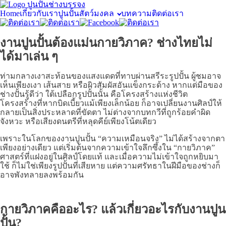
Home
เกี่ยวกับเรา
ปูนปั้นสัตว์มงคล
บทความ
ติดต่อเรา
งานปูนปั้นต้องแม่นกายวิภาค? ช่างไทยไม่
ได้มาเล่น ๆ
ท่ามกลางเงาสะท้อนของแสงแดดที่ทาบผ่านสรีระรูปปั้น ผู้ชมอาจ
เห็นเพียงเงา เส้นสาย หรือผิวสัมผัสอันแข็งกระด้าง หากแต่มือของ
ช่างปั้นรู้ดีว่า ใต้เปลือกรูปปั้นนั้น คือโครงสร้างแห่งชีวิต
โครงสร้างที่หากบิดเบี้ยวแม้เพียงเล็กน้อย ก็อาจเปลี่ยนงานศิลป์ให้
กลายเป็นสิ่งประหลาดที่ขัดตา ไม่ต่างจากบทกวีที่ถูกร้อยคำผิด
จังหวะ หรือเสียงดนตรีที่หลุดคีย์เพียงโน้ตเดียว
เพราะในโลกของงานปูนปั้น “ความเหมือนจริง” ไม่ได้สร้างจากตา
เพียงอย่างเดียว แต่เริ่มต้นจากความเข้าใจลึกซึ้งใน “กายวิภาค”
ศาสตร์ที่แฝงอยู่ในศิลป์โดยแท้ และเมื่อความไม่เข้าใจถูกหยิบมา
ใช้ ก็ไม่ใช่เพียงรูปปั้นที่เสียหาย แต่ความศรัทธาในฝีมือของช่างก็
อาจพังทลายลงพร้อมกัน
กายวิภาคคืออะไร? แล้วเกี่ยวอะไรกับงานปูน
ปั้น?