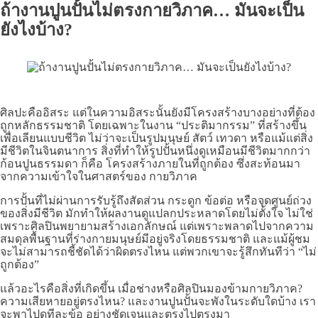
ถ้างานปูนปั้นไม่ตรงกายวิภาค… มันจะเป็น
ยังไงบ้าง?
ศิลปะคืออิสระ แต่ในความอิสระนั้นยังมีโครงสร้างบางอย่างที่ต้อง
ถูกหลักธรรมชาติ โดยเฉพาะในงาน “ประติมากรรม” ที่สร้างขึ้น
เพื่อเลียนแบบชีวิต ไม่ว่าจะเป็นรูปมนุษย์ สัตว์ เทวดา หรือแม้แต่สิ่ง
มีชีวิตในจินตนาการ สิ่งที่ทำให้รูปปั้นหนึ่งดูเหมือนมีชีวิตมากกว่า
ก้อนปูนธรรมดา ก็คือ โครงสร้างภายในที่ถูกต้อง ซึ่งสะท้อนมา
จากความเข้าใจในศาสตร์ของ กายวิภาค
การปั้นที่ไม่ผ่านการรับรู้ถึงสัดส่วน กระดูก ข้อต่อ หรือจุดศูนย์ถ่วง
ของสิ่งมีชีวิต มักทำให้ผลงานดูแปลกประหลาดโดยไม่ตั้งใจ ไม่ใช่
เพราะศิลปินพยายามสร้างเอกลักษณ์ แต่เพราะพลาดไปจากความ
สมดุลพื้นฐานที่ร่างกายมนุษย์มีอยู่จริงโดยธรรมชาติ และแม้ผู้ชม
จะไม่สามารถชี้ชัดได้ว่าผิดตรงไหน แต่พวกเขาจะรู้สึกทันทีว่า “ไม่
ถูกต้อง”
แล้วอะไรคือสิ่งที่เกิดขึ้น เมื่อช่างหรือศิลปินมองข้ามกายวิภาค?
ความเสียหายอยู่ตรงไหน? และงานปูนปั้นจะพังในระดับใดบ้าง เรา
จะพาไปดูทีละข้อ อย่างชัดเจนและตรงไปตรงมา