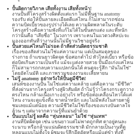
ปั้นผิดกายวิภาค เสียทั้งงาน เสียทั้งหน้า!
งานปั้นที่โครงสร้างผิดตั้งแต่แรก ไม่มีพื้นฐาน anatomy
รองรับ ต่อให้ปั้นลายละเอียดดีแค่ไหน ก็ไม่สามารถซ่อน
ความบิดเบี้ยวของรูปร่างได้เลย ความผิดพลาดในระดับ
โครงสร้างคือความพังที่แก้ไม่ได้ในขั้นตกแต่ง และที่หนัก
กว่านั้นคือ “เสียชื่อ” ในวงการ เพราะคนในแวดวงศิลปะจะ
มองออกทันทีว่างานนั้นไม่มีฐานวิชาอยู่จริง
ปั้นสวยแค่ไหนก็ไม่รอด ถ้าสัดส่วนผิดธรรมชาติ
เรื่องของสัดส่วนไม่ใช่แค่ความงาม แต่เป็นสมดุลของ
ร่างกาย ถ้าแขนยาวผิดจุด ข้อศอกต่ำไป หัวไหล่เบี้ยว หรือข้อ
ต่อบิดเกินความเป็นจริง แม้จะแต่งลายสวย ปั้นมือเก่งแค่ไหน
ก็ไม่สามารถกลบความแปลกนั้นได้ คนดูจะรู้สึก “มันไม่ใช่”
โดยอัตโนมัติ และภาพรวมของงานจะเสียหายน
ไม่รู้ anatomy อย่าหวังให้ปั้นดูมีชีวิต!
เสน่ห์ของงานปั้น ไม่ใช่แค่ความคล้าย แต่คือความ “มีชีวิต”
ที่ส่งผ่านจากโครงสร้างสู่ผิวสัมผัส ถ้าไม่รู้ว่าโครงกระดูกวาง
ตรงไหน กล้ามเนื้อเกาะอย่างไร หรือข้อต่อเคลื่อนไหวได้แค่
ไหน งานจะดูแข็งทื่อ ขาดน้ำหนัก และไม่มีพลังในสายตาผู้
ชมเลยแม้แต่น้อย ความมีชีวิตไม่ใช่เรื่องของแรงบันดาลใจ
ล้วน ๆ แต่มาจากความรู้ที่แม่นยำด้วย
ปั้นแบบไม่รู้ ผลคือ “หุ่นหลอน” ไม่ใช่ “หุ่นเทพ”
งานที่บิดผิดจุด เช่น แขนยาวแต่ไม่พาดถูกทิศ ตาอยู่คนละ
ระนาบ หรือกล้ามแน่นผิดธรรมชาติ มักกลายเป็นงานที่ดู
หลอนแบบไม่ตั้งใจ ผู้ชมจะรู้สึกอึดอัดหรือแม้แต่ขำ ทั้งที่