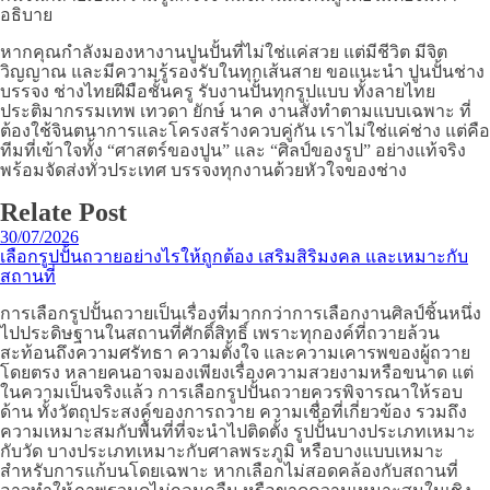
อธิบาย
หากคุณกำลังมองหางานปูนปั้นที่ไม่ใช่แค่สวย แต่มีชีวิต มีจิต
วิญญาณ และมีความรู้รองรับในทุกเส้นสาย ขอแนะนำ ปูนปั้นช่าง
บรรจง ช่างไทยฝีมือชั้นครู รับงานปั้นทุกรูปแบบ ทั้งลายไทย
ประติมากรรมเทพ เทวดา ยักษ์ นาค งานสั่งทำตามแบบเฉพาะ ที่
ต้องใช้จินตนาการและโครงสร้างควบคู่กัน เราไม่ใช่แค่ช่าง แต่คือ
ทีมที่เข้าใจทั้ง “ศาสตร์ของปูน” และ “ศิลป์ของรูป” อย่างแท้จริง
พร้อมจัดส่งทั่วประเทศ บรรจงทุกงานด้วยหัวใจของช่าง
Relate Post
30/07/2026
เลือกรูปปั้นถวายอย่างไรให้ถูกต้อง เสริมสิริมงคล และเหมาะกับ
สถานที่
การเลือกรูปปั้นถวายเป็นเรื่องที่มากกว่าการเลือกงานศิลป์ชิ้นหนึ่ง
ไปประดิษฐานในสถานที่ศักดิ์สิทธิ์ เพราะทุกองค์ที่ถวายล้วน
สะท้อนถึงความศรัทธา ความตั้งใจ และความเคารพของผู้ถวาย
โดยตรง หลายคนอาจมองเพียงเรื่องความสวยงามหรือขนาด แต่
ในความเป็นจริงแล้ว การเลือกรูปปั้นถวายควรพิจารณาให้รอบ
ด้าน ทั้งวัตถุประสงค์ของการถวาย ความเชื่อที่เกี่ยวข้อง รวมถึง
ความเหมาะสมกับพื้นที่ที่จะนำไปติดตั้ง รูปปั้นบางประเภทเหมาะ
กับวัด บางประเภทเหมาะกับศาลพระภูมิ หรือบางแบบเหมาะ
สำหรับการแก้บนโดยเฉพาะ หากเลือกไม่สอดคล้องกับสถานที่