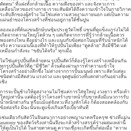
ดัดตน” ที่แฝงทั้งกล้ามเนื้อ ความตึงของท่า และจังหวะการ
เคลื่อนไหวของร่างกาย เราจะสัมผัสได้ถึงความเข้าใจในกายวิภาค
ระดับลึกของผู้สร้าง ไม่ใช่แค่ความสวยงามภายนอก แต่เป็นความ
แม่นยำของโครงสร้างที่ซ่อนอยู่ภายใต้ชั้นปูน
ลองมองที่ต้นแขนยักษ์บนซุ้มประตูวัดโพธิ์ แขนที่ดูแข็งแกร่งไม่ได้
เกิดจากความใหญ่โตล้วน ๆ แต่เกิดจากการที่รู้ว่ากล้ามเนื้อควร
พองตรงไหน ตึงอย่างไร และแนบกับข้อศอกในมุมที่รับน้ำหนักได้
จริง ความแม่นนี้เองที่ทำให้รูปปั้นไม่เพียง “ดูคล้าย” สิ่งมีชีวิต แต่
เหมือนกำลังจะ “ขยับได้จริง” ทุกเมื่อ
ไม่ใช่แค่รูปปั้นที่คล้ายคน รูปปั้นสัตว์ก็ต้องรู้โครงสร้างเหมือนกัน
ทุกรูปปั้นสัตว์ที่ดู “มีชีวิต” ล้วนต้องผ่านการทำความเข้าใจ
โครงสร้างอย่างลึกซึ้ง ไม่ต่างจากการปั้นมนุษย์ เพราะสัตว์แต่ละ
ชนิดต่างมีสัดส่วน แรงถ่วง และจุดศูนย์ถ่วงที่แตกต่างกันอย่างสิ้น
เชิง
การจะปั้นช้างให้ดูสง่างามไม่ใช่แค่การใส่หูใหญ่ งวงยาว หรือเท้า
ใหญ่เท่านั้น แต่ต้องรู้ว่าโครงสร้างขาหน้ากับขาหลังมีแนวการรับ
น้ำหนักต่างกัน หรือแม้แต่จังหวะที่งวงหักโค้ง ก็ต้องสอดคล้องกับ
ข้อต่อจริง มิฉะนั้นจะดูแข็งเกินหรือเบี้ยวทันที
เช่นเดียวกับสัตว์ในจินตนาการอย่างพญานาคหรือครุฑ ช่างที่แม่น
anatomy ของสัตว์จริงเท่านั้นจึงจะกล้าสร้างสรรค์ร่างผสมเหล่านี้
ให้ดูเป็นไปได้ ในสายตาคนดู ความเชื่อจะเกิดขึ้นก็ต่อเมื่อ “ความ