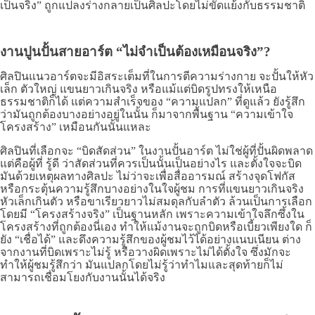
เป็นจริง” ถูกแปลงร่างกลายเป็นศิลปะโดยไม่ขัดแย้งกับธรรมชาติ
งานปูนปั้นสายอาร์ต “ไม่จำเป็นต้องเหมือนจริง”?
ศิลปินแนวอาร์ตจะมีอิสระเต็มที่ในการตีความร่างกาย จะปั้นให้หัว
เล็ก ตัวใหญ่ แขนยาวเกินจริง หรือแม้แต่บิดรูปทรงให้เหนือ
ธรรมชาติก็ได้ แต่ความสำเร็จของ “ความแปลก” ที่ดูแล้ว ยังรู้สึก
ว่ามันถูกต้องบางอย่างอยู่ในนั้น ก็มาจากพื้นฐาน “ความเข้าใจ
โครงสร้าง” เหมือนกันนั้นแหละ
ศิลปินที่เลือกจะ “บิดสัดส่วน” ในงานปั้นอาร์ต ไม่ใช่ผู้ที่ปั้นผิดพลาด
แต่คือผู้ที่ รู้ดี ว่าสัดส่วนที่ควรเป็นนั้นเป็นอย่างไร และตั้งใจจะบิด
มันด้วยเหตุผลทางศิลปะ ไม่ว่าจะเพื่อสื่ออารมณ์ สร้างจุดโฟกัส
หรือกระตุ้นความรู้สึกบางอย่างในใจผู้ชม การที่แขนยาวเกินจริง
หัวเล็กเกินตัว หรือขาเรียวยาวไม่สมดุลกับลำตัว ล้วนเป็นการเลือก
โดยมี “โครงสร้างจริง” เป็นฐานหลัก เพราะความเข้าใจลึกซึ้งใน
โครงสร้างที่ถูกต้องนี่เอง ทำให้แม้งานจะถูกบิดหรือเบี้ยวเพียงใด ก็
ยัง “เชื่อได้” และดึงความรู้สึกของผู้ชมไว้ได้อย่างแนบเนียน ต่าง
จากงานที่บิดเพราะไม่รู้ หรือวางผิดเพราะไม่ได้ตั้งใจ ซึ่งมักจะ
ทำให้ผู้ชมรู้สึกว่า มันแปลกโดยไม่รู้ว่าทำไมและสุดท้ายก็ไม่
สามารถเชื่อมโยงกับงานนั้นได้จริง