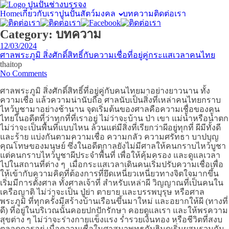
Home
เกี่ยวกับเรา
ปูนปั้นสัตว์มงคล
บทความ
ติดต่อเรา
Category:
บทความ
12/03/2024
ศาลพระภูมิ สิ่งศักดิ์สิทธิ์กับความเชื่อที่อยู่คู่กระแสเวลาคนไทย
thaitop
No Comments
ศาลพระภูมิ สิ่งศักดิ์สิทธิ์ที่อยู่คู่กับคนไทยมาอย่างยาวนาน ทั้ง
ความเชื่อ แล้วความน่านับถือ ศาลนับเป็นสิ่งที่เหล่าคนไทยกราบ
ไหว้บูชามาอย่างช้านาน จุดเริ่มต้นของศาลคือความเชื่อของคน
ไทยในอดีตที่ว่าทุกที่ที่เราอยู่ ไม่ว่าจะบ้าน ป่า เขา แม่น้ำหรือน้ำตก
ไม่ว่าจะเป็นพื้นที่แบบไหน ล้วนแต่มีสิ่งที่เรียกว่าผีอยู่ทุกที่ ผีมีทั้งดี
และร้าย แบ่งกันตามความเชื่อ ความกลัว ความศรัทธา บาปบุญ
คุณโทษของมนุษย์ ซึ่งในอดีตกาลยังไม่มีศาลให้คนกราบไหว้บูชา
แต่คนกราบไหว้บูชาผีประจำพื้นที่ เพื่อให้คุ้มครอง และดูแลเวลา
ไปในสถานที่ต่าง ๆ เมื่อกระแสเวลาเดินคนเริ่มปรับความเชื่อเพื่อ
ให้เข้ากับความคิดที่ต้องการที่ยึดเหนี่ยวเหนี่ยวทางจิตใจมากขึ้น
เริ่มมีการตั้งศาล ทั้งศาลเจ้าที่ สำหรับเหล่าผี วิญญาณที่เป็นคนใน
เครือญาติ ไม่ว่าจะเป็น ปู่ย่า ตายาย และบรรพบุรุษ หรือศาล
พระภูมิ ที่ทุกครั้งมีสร้างบ้านเรือนขึ้นมาใหม่ และอยากให้ผี (ทางที่
ดี) ที่อยู่ในบริเวณนั้นคอยปกปักรักษา คอยดูแลเรา และให้พรความ
สุขต่าง ๆ ไม่ว่าจะร่างกายแข็งแรง ร่ำรวยเงินทอง หรือชีวิตที่สงบ
ตลอดการอยู่ เมื่อความเชื่อในศาสนาพุทธกับฮินดูเริ่มผสมรวมกัน