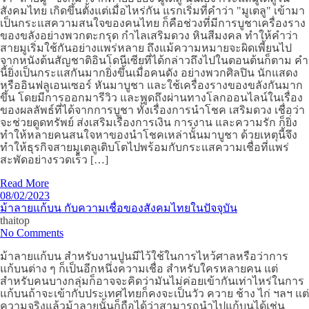
สังคมไทย เกิดขึ้นตั้งแต่เมื่อไหร่กัน แรกเริ่มที่คำว่า "มูเตลู" เข้ามา
เป็นกระแสความสนใจของคนไทย ก็คือช่วงที่มีการบูชาเครื่องราง
ของขลังอย่างพวกตะกรุด กำไลเสริมดวง หินสีมงคล ทำให้คำว่า
สายมูเริ่มใช้กันอย่างแพร่หลาย ถึงแม้ความหมายจะผิดเพี้ยนไป
จากหนังต้นสัญชาติอินโดนีเซียที่ได้กล่าวถึงไปในตอนต้นก็ตาม คำ
นี้ยิ่งเป็นกระแสกันมากยิ่งขึ้นเมื่อคนดัง อย่างพวกศิลปิน นักแสดง
หรืออินฟลูเอนเซอร์ หันมาบูชา และใช้เครื่องรางของขลังกันมาก
ขึ้น โดยมีการออกมารีวิว และพูดถึงผ่านทางโลกออนไลน์ในเรื่อง
ของผลลัพธ์ที่ได้จากการบูชา ทั้งเรื่องการนำโชค เสริมดวง เชื่อว่า
จะช่วยดูดทรัพย์ ส่งเสริมเรื่องการเงิน การงาน และความรัก ก็ยิ่ง
ทำให้หลายคนสนใจหาของนำโชคเหล่านั้นมาบูชา ด้วยเหตุนี้จึง
ทำให้ธุรกิจสายมูเตลูเติบโตไปพร้อมกับกระแสความเชื่อที่แพร่
สะพัดอย่างรวดเร็ว […]
Read More
08/02/2023
ม้าลายแก้บน กับความเชื่อของสังคมไทยในปัจจุบัน
thaitop
No Comments
ม้าลายแก้บน สำหรับงานปูนมีไว้ใช้ในการไหว้ศาลหรือว่าการ
แก้บนต่าง ๆ ก็เป็นอีกหนึ่งความเชื่อ สำหรับใครหลายคน แต่
สำหรับคนบางกลุ่มก็อาจจะคิดว่ามันไม่ค่อยเข้ากันเท่าไหร่ในการ
แก้บนถ้าจะเข้ากับประเทศไทยก็คงจะเป็นวัว ควาย ช้าง ไก่ ฯลฯ แต่
ความจริงแล้วม้าลายนั้นก็ถือได้ว่าสามารถนำไปแก้บนได้เช่น