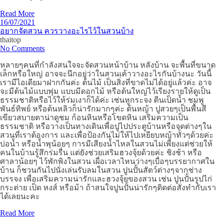
Read More
16/07/2021
อยากจัดสวน ควรวางอะไรไว้ในสวนบ้าง
thaitop
No Comments
หลายๆคนที่กำลังสนใจจะจัดสวนหน้าบ้าน หลังบ้าน จะพื้นที่ขนาด
เล็กหรือใหญ่ อาจจะนึกอยู่ว่าในสวนเค้าวางอะไรกันบ้างนะ วันนี้
เรามีไอเดียมาฝากกันค่ะ ต้นไม้ เป็นสิ่งที่ขาดไม่ได้อยู่แล้วค่ะ อาจ
จะมีต้นไม้แบบพุ่ม แบบมีดอกไม้ หรือต้นใหญ่ไว้เรียงรายให้ดูเป็น
ธรรมชาติหรือไว้ให้ร่มเงาก็ได้ค่ะ เช่นหูกระจง ตีนเป็ดน้ำ ชมพู
พันธ์ทิพย์ หรือต้นหลิวก็น่ารักมากๆค่ะ ต้นหญ้า ปูสวยๆเป็นพื้นสี
เขียวสบายตาน่าดูชม ก้อนหินหรือโขดหิน เสริมความเป็น
ธรรมชาติ หรือวางเป็นทางเดินเพื่อปูไปประตูบ้านหรือจุดต่างๆใน
สวนที่เราต้องการ และเพื่อป้องกันไม่ให้ไปเหยียบหญ้าทั่วๆด้วยค่ะ
บ่อน้ำ หรือน้ำพุน้อยๆ การมีเสียงน้ำไหลในสวนไม่เพียงแต่ช่วยให้
คนในบ้านรู้สึกร่มรื่น แต่ยังช่วยเสริมฮวงจุ้ยด้วยค่ะ ชิงช้า หรือ
ศาลาน้อยๆ ไว้พักพิงในสวน เผื่อเวลาไหนว่างๆเบื่อๆบรรยากาศใน
บ้าน ก็ชวนกันไปนั่งเล่นรับลมในสวน ปูนปั้นสัตว์ต่างๆจากช่าง
บรรจง เพื่อเสริมความน่ารักและฮวงจุ้ยของสวน เช่น ปูนปั้นรูปไก่
กระต่าย เป็ด หงส์ หรือม้า ถ้าสนใจปูนปั้นน่ารักๆติดต่อสั่งทำกับเรา
ได้เลยนะคะ
Read More