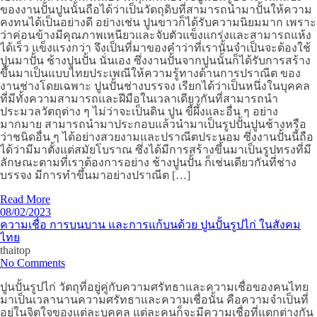
ของงานปั้นปูนนั้นถือได้ว่าเป็นวัตถุดิบที่สามารถนำมาปั้นให้ความ
คงทนได้เป็นอย่างดี อย่างเช่น ปูนขาวก็ได้รับความนิยมมาก เพราะ
ว่าค่อนข้างมีคุณภาพเหนียวและจับตัวแข็งแกร่งและสามารถแห้ง
ได้เร็ว แข็งแรงกว่า จึงเป็นที่มาของคำว่าที่เรานั้นจำเป็นจะต้องใช้
ปูนมาปั้น ช้างปูนปั้น นั่นเอง ซึ่งงานปั้นจากปูนนั้นก็ได้รับการสร้าง
ขึ้นมาเป็นแบบไทยประเพณีให้ความรู้ทางด้านการปราณีต ของ
งานช่างโดยเฉพาะ ปูนปั้นช่างบรรจง เรียกได้ว่าเป็นหนึ่งในบุคคล
ที่มีทั้งความสามารถและฝีมือในเวลาเดียวกันที่สามารถนำ
ประมวลวัตถุต่าง ๆ ไม่ว่าจะเป็นดิน ปูน ขี้ผึ้งและอื่น ๆ อย่าง
มากมาย สามารถนำมาประกอบแล้วนำมาเป็นรูปปั้นปูนช้างหรือ
ว่าชนิดอื่น ๆ ได้อย่างสวยงามและปราณีตประนอม ซึ่งงานปั้นนี้ถือ
ได้ว่ามีมาตั้งแต่สมัยโบราณ ซึ่งได้มีการสร้างขึ้นมาเป็นรูปทรงที่มี
ลักษณะตามที่เราต้องการอย่าง ช้างปูนปั้น ก็เช่นเดียวกันที่ช่าง
บรรจง มีการทำขึ้นมาอย่างปราณีต […]
Read More
08/02/2023
ความเชื่อ การบนบาน และการแก้บนด้วย ปูนปั้นรูปไก่ ในสังคม
ไทย
thaitop
No Comments
ปูนปั้นรูปไก่ วัตถุที่อยู่คู่กับความศรัทธาและความเชื่อของคนไทย
มาเป็นเวลานานความศรัทธาและความเชื่อนั้น คือความจำเป็นที่
อยู่ในจิตใจของแต่ละบุคคล แต่ละคนก็จะมีความเชื่อที่แตกต่างกัน