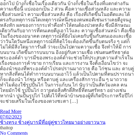
ออกไป บ้างก็เชื่อในเรื่องเดียวกัน บ้างก็เชื่อในเรื่องที่แตกต่างกัน
ความเชื่อนี้ แบ่งออกเป็น 2 ส่วน คือความเชื่อส่วนหลัง และความ
เชื่อส่วนหน้า ความเชื่อส่วนหลัง คือ เรื่องที่เกิดขึ้นในอดีตและได้
ตรงกับเหตุการณ์ใดเหตุการณ์หนึ่งของตนพอดีเช่นเราเคยตีงูจนงู
หลังหัก ผลของการกระทำคือทำให้ตนต้องปวดหลัง ซึ่งมีลักษณะ
เดียวกันกับอาการที่ตนเคยตีงูเอาไว้และ ความเชื่อส่วนหน้า คือเชื่อ
ในเรื่องของอนาคต เหตุการณ์ที่ยังไม่เคยกับขึ้นกับตนเองและเชื่อ
ว่าวันใดวันหนึ่งเหตุการณ์ที่คิดไว้จะต้องเกิดขึ้นกับตนจริง ๆ แต่ก็
ไม่ได้มีสิ่งใดมาการันตี ว่าจะเป็นไปตามความเชื่อ จึงทำให้มี การ
บนบาน เกิดขึ้นการบนบาน อิงอยู่กับความเชื่อ เช่นตนศรัทธาต่อ
พระองค์ดำ บารมีของพระองค์ดำจะช่วยให้ประสบความสำเร็จใน
เรื่องของการค้าขาย การเรียน และการงาน จึงตั้งเงื่อนไขว่า จะ
ต้องนำของที่พระองค์ดำโปรดปรานมาถวาย คือ ไก่ชน และ ดาบคู่
หากสิ่งที่ตนได้ทำการบนบานเอาไว้ แล้วเป็นไปตามที่ตนปรารถนา
ก็จะต้องนำ ไก่ชน หรือดาบคู่ และเครื่องสักการะอื่น ๆ มาถวาย
ทำไมต้องใช้รูปปั้นไก่ ในการแก้บน ไก่ นับว่าเป็นสัตว์มงคล คน
ไทยมักใช้ รูปปั้นไก่ ถวายต่อสิ่งศักดิ์สิทธิ์ที่ตนศรัทธา อย่างเช่น
หากนำ ปูนปั้นรูปไก่ ไปตั้งไว้ที่หน้าบ้านของผู้ที่เกิดปีระกาหรือปีไก่
จะช่วยเสริมในเรื่องของดวงชะตา […]
Read More
07/02/2023
ช้างทรง ช้างคู่บารมีที่อยู่คู่ชาวไทยมาอย่างยาวนาน
thaitop
No Comments