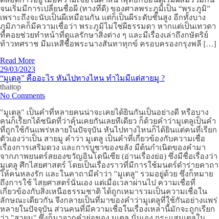
จนเริ่มมีการเปลี่ยนชื่อผี (ทางที่ดี) ของศาลพระภูมิเป็น “พระภูมิ”
เพราะถึงจะนับเป็นผีเหมือนกัน แต่ก็เป็นผีระดับชั้นสูง อีกทั้งบาง
ภูมิภาคก็มีความเชื่อว่า พระภูมิไม่ใช่ผีธรรมดา หากแต่เป็นเทวดา
ที่คอยช่วยทำหน้าที่ดูแลรักษาสิ่งต่าง ๆ และมีเรื่องเล่าถึงกษัตริย์
ท้าวทศราช มีมเหสีชื่อพระนางสันทาทุกข์ ครอบครองกรุงพลี […]
Read More
29/03/2023
“มูเตลู” คืออะไร หันไปทางไหน ทำไมมีแต่สายมู ?
thaitop
No Comments
"มูเตลู" เป็นคำที่หลายคนน่าจะเคยได้ยินกันเป็นอย่างดี หรือบาง
คนก็เรียกได้ชนิดที่ว่าคุ้นเคยกันเลยทีเดียว ก็ด้วยคำว่ามูเตลูเป็นคำ
ที่ถูกใช้กันแพร่หลายในปัจจุบัน หันไปทางไหนก็ได้ยินแต่คนที่เรียก
ตัวเองว่าเป็น สายมู คำว่า มูเตลู เป็นคำที่เกี่ยวข้องกับความเชื่อ
เรื่องการเสริมดวง และการบูชาของขลัง มีต้นกำเนิดของคำมา
จากภาพยนตร์สยองขวัญอินโดนีเซีย (อ่านเรื่องย่อ) ซึ่งมีชื่อเรื่องว่า
มูเตลู ศึกไสยศาสตร์ โดยเป็นเรื่องราวที่มีการใช้มนตร์ดำร่ายคาถา
ให้คนหลงรัก และในคาถามีคำว่า "มูเตลู" รวมอยู่ด้วย ซึ่งก็หมาย
ถึงการใช้ ไสยศาสตร์นั่นเอง แต่เมื่อเวลาผ่านไป ความเชื่อที่
เกี่ยวข้องกับสิ่งเหนือธรรมชาติ ได้ถูกเหมารวมเป็นความเชื่อใน
ลักษณะเดียวกัน จึงกลายเป็นที่มาของคำว่ามูเตลูที่ใช้กันอย่างแพร่
หลายในปัจจุบัน ส่วนคนที่มีความเชื่อในเรื่องเหล่านี้มักจะถูกเรียก
ว่า "สายมู" ซึ่งก็มาจากคำย่อของ มูเตลู นั่นเอง กระแสมูเตลูใน