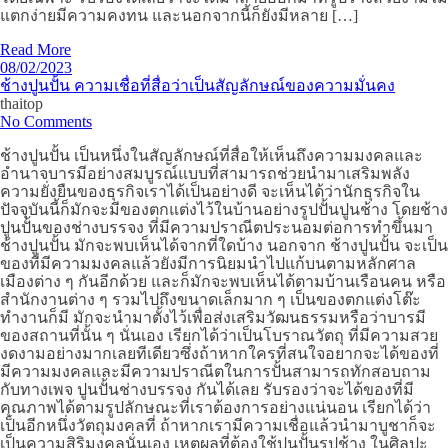
แตกง่ายมีความคงทน และนอกจากนี้ก็ยังมีหลาย […]
Read More
08/02/2023
ช้างปูนปั้น ความเชื่อที่สื่อว่าเป็นสัญลักษณ์ของความมั่นคง
thaitop
No Comments
ช้างปูนปั้น เป็นหนึ่งในสัญลักษณ์ที่สื่อให้เห็นถึงความมงคลและ
อำนาจบารมีอย่างสมบูรณ์แบบที่สามารถช่วยนำมาเสริมพลัง
ความยั่งยืนของธุรกิจเราได้เป็นอย่างดี จะเห็นได้ว่านักธุรกิจใน
ปัจจุบันนี้ก็มักจะมีของตกแต่งไว้ในบ้านอย่างรูปปั้นปูนช้าง โดยช้าง
ปูนปั้นของช่างบรรจง ที่มีความปราณีตประนอมต่อการทำขึ้นมา
ช้างปูนปั้น มักจะพบเห็นได้จากที่ใดบ้าง นอกจาก ช้างปูนปั้น จะเป็น
ของที่มีความมงคลแล้วยังมีการนิยมนำไปแก้บนตามหลักศาล
เมืองต่าง ๆ กันอีกด้วย และก็มักจะพบเห็นได้ตามบ้านเรือนคน หรือ
สำนักงานต่าง ๆ รวมไปถึงขนาดเล็กมาก ๆ เป็นของตกแต่งโต๊ะ
ทำงานก็มี มักจะนำมาตั้งไว้เพื่อส่งเสริมวัฒนธรรมหรือว่าบารมี
ของสถานที่นั้น ๆ นั่นเอง เรียกได้ว่าเป็นโบราณวัตถุ ที่มีความสวย
งดงามอย่างมากเลยทีเดียวซึ่งถ้าหากใครที่สนใจอยากจะได้ของที่
มีความมงคลและมีความปราณีตในการปั้นสามารถทักสอบถาม
กับทางเพจ ปูนปั้นช่างบรรจง กันได้เลย รับรองว่าจะได้ของที่มี
คุณภาพได้ตามรูปลักษณะที่เราต้องการอย่างแน่นอน เรียกได้ว่า
เป็นอีกหนึ่งวัตถุมงคลที่ ถ้าหากเรามีความเชื่อแล้วนำมาบูชาก็จะ
เป็นความสิริมงคลนั่นเอง เหตุผลที่ต้องใช้ปูนปั้นรูปช้าง ในศิลปะ