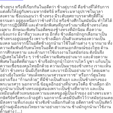
ช้างทรง หรือที่เรียกกันในอดีตว่า ช้างคู่บารมี คือช้างที่ได้รับการ
แต่งตั้งให้อยู่กับพระมหากษัตริย์ หรือพระมหาอุปราชในเวลา
สงคราม ซึ่งแน่นอนว่า ช้างทรง มีระดับยศถาบรรดาศักดิ์ที่ไม่
ธรรมดา อยู่สูงเหนือกว่าช้างทั่วไป หรือช้างศึกในสมัยนั้น ทำให้ได้
รับการปฏิบัติที่ดี และตำหนักพิเศษที่ถูกสร้างมาเพื่อช้างทรงโดย
เฉพาะ ลักษณะพิเศษในอดีตของช้างทรงที่มักนิยม คือความ
แข็งแกร่ง มีงาที่ยาวและสวย อีกทั้ง ช้างเผือกมักถูกเลือกมาเป็น
ช้างทรงอยู่บ่อยครั้ง เพราะช้างเผือก เป็นตัวแทนของความเป็น
มงคล นอกจากนี้ในอดีตช้างถูกนำมาใช้ในด้านต่าง ๆ มากมาย ทั้ง
ความสัมพันธ์กับคนไทยในอดีต ตัวแทนเอกลักษณ์ของไทย ด้าน
การศึกสงคราม และด้านการใช้แรงงานในสมัยก่อน ดังนั้นจึง
ปฏิเสธไม่ได้จริง ๆ ว่าช้างมีความพิเศษอย่างมาก และด้วยความ
พิเศษในอดีตที่ผ่านมา ช้างจึงมักถูกนำไปกราบไหว้ บูชา แก้บนใน
ความเชื่อของคนไทยอีกด้วย ความเป็นมาของช้างทรง เราจะเห็น
ได้ว่า ช้างทรง นั้นมีเกียรติยศ และบารมีเป็นอย่างมาก โดยเฉพาะ
อย่างยิ่งในหนัง “สมเด็จพระนเรศวรมหาราช” หรือการ์ตูนไทย
อย่างเรื่อง “ก้านกล้วย” ที่มีช้างเป็นตัวเอก และเป็นช้างทรงของ
พระนเรศวร นอกจากนี้ ข้อมูลอีกอย่างที่น่าสนใจคือ ช้างเผือก มัก
ถูกนำมาเป็นช้างทรงอยู่เสมอเพราะเป็นช้างที่หายาก และเป็น
เหมือนดั่งตัวแทนของความมงคลของผู้เป็นเจ้าของ อย่างพระมหา
กษัตริย์หรือพระเจ้าอยู่หัว นอกจากนี้ เคยมีบันทึกไว้ว่าสมัยก่อนเคย
มีสงครามที่แก่งแย่ง ช่วงชิงช้างเผือกกันด้วย อดีตกาลช้างเป็นสัตว์
คู่บ้านคู่เมืองของไทยเรามาอย่างยาวนาน ช้างมักถูกนำมาใช้งาน
ด้านต่าง […]