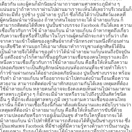
เดียวกัน และผู้คนก็มักนิยมนำมาถวายตามศาลพระภูมิต่าง ๆ
แน่นอนว่าถ้าหากเราผ่านไปผ่านมาเราจะเห็นได้เลยว่าบริเวณนั้นก็
มักจะมีทั้ง รูปช้าง รูปม้าลาย รูปไก่ ซึ่งก็ถือได้ว่าเป็นสัตว์มงคลที่
ผู้คนนิยมนำมานั่นเอง ถ้าหากสนใจอยากจะได้ ม้าลายแก้บน ก็
สามารถติดต่อได้ที่เพจ ปูนปั้นช่างบรรจง Facebook กันได้เลย ความ
เชื่อเกี่ยวกับการใช้ ม้าลายแก้บน ม้าลายแก้บน ถ้าหากพูดถึงเกี่ยว
กับความเชื่อหรือที่ไปที่มาในโบราณผู้คนก็มักจะกล่าวกันว่า เกิด
จากความเข้าใจผิดของลูกศิษย์จากสำนักทรงท่านหนึ่งที่ก่อนท่าน
จะเสียชีวิต ท่านบอกให้เอามาลัยมาทำการบูชาแต่ลูกศิษย์ได้ยิน
เป็นม้าลายจึงได้ที่มาของคำว่าได้นำม้าลายมาแก้บนจนถึงปัจจุบัน
นี้ แต่ถึงอย่างไรก็ตามก็ขึ้นอยู่กับความเชื่อของคนไทยเราและอีก
หนึ่งความเชื่อเกี่ยวกับการใช้ม้าลายแก้บน คือสื่อให้เห็นถึงความ
ปลอดภัยเพราะเป็นสัญลักษณ์ของบนท้องถนนที่จะช่วยทำให้เรา
ก้าวข้ามผ่านถนนได้อย่างปลอดภัยนั่นเอง ปูนปั้นช่างบรรจง พร้อม
รับทำ ม้าลายแก้บน หรืออยากจะนำไปตกแต่งบ้านเรือนเพื่อความ
สวยงาม สามารถติดต่อเข้ามาทักสอบถามกันได้เลย เหตุผลที่ต้อง
ใช้ม้าลายแก้บน หลายคนก็อาจจะยังคงเคยเห็นผ่านไปผ่านมาตาม
ศาลพระภูมิต่าง ๆ ก็มักจะมีม้าลายหรือรวมไปถึงรูปปั้นสัตว์ชนิด
อื่น ๆ ที่มักจะตั้งอยู่ศาลพระภูมิ เพราะตามความเชื่อของคนไทย
เรานั้น ก็มีความเชื่อเรื่องนี้กันมาตั้งแต่เนิ่นนานและสมัยโบราณว่า
เหตุผลที่ต้องนำ ม้าลายมาแก้บน คือสื่อให้เห็นถึงการขับขี่ด้วย
ความปลอดภัยหรือการอยู่เย็นเป็นสุข สำหรับใครที่อยากจะได้
ม้าลายแก้บน นำไปทำพิธีสามารถสั่งจองได้ที่ปูนปั้นช่างบรรจง ซึ่ง
เป็นแฟนเพจ Facebook ที่มีช่างผู้ที่มีความรู้ทางด้านการปั้นงานปูน
โดยเฉพาะ รับรองได้เลยว่าจะได้ม้าลายออกมาที่รูปร่างสวยงามไม่